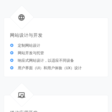
网站设计与开发
定制网站设计
网站开发与托管
响应式网站设计，以适应不同设备
用户界面（UI）和用户体验（UX）设计