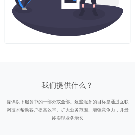
我们提供什么？
提供以下服务中的一部分或全部。这些服务的目标是通过互联
网技术帮助客户提高效率、扩大业务范围、增强竞争力，并最
终实现业务增长