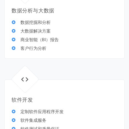
数据分析与大数据
数据挖掘和分析
大数据解决方案
商业智能（BI）报告
客户行为分析
软件开发
定制软件应用程序开发
软件集成服务
软件测试和质量保证