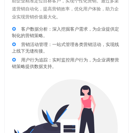
助企业精准定位目标客户，实现个性化营销。通过多渠
道营销自动化，提高营销效率，优化用户体验，助力企
业实现营销价值最大化。
客户数据分析：深入挖掘客户需求，为企业提供定
制化的营销策略。
营销活动管理：一站式管理各类营销活动，实现线
上线下无缝衔接。
用户行为追踪：实时监控用户行为，为企业调整营
销策略提供数据支持。