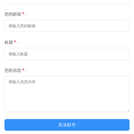
您的邮箱
*
:
标题
*
:
您的信息
*
:
发送邮件