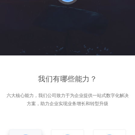
我们有哪些能力？
六大核心能力，我们公司致力于为企业提供一站式数字化解决
方案，助力企业实现业务增长和转型升级